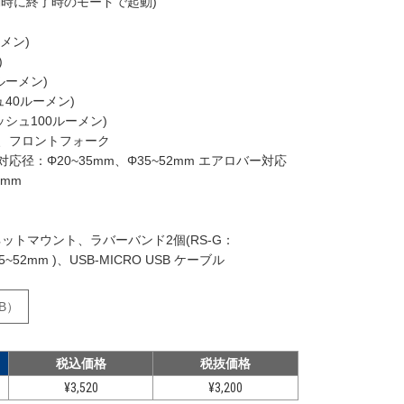
動時に終了時のモードで起動)
ーメン)
)
ルーメン)
ュ40ルーメン)
ッシュ100ルーメン)
、フロントフォーク
径：Φ20~35mm、Φ35~52mm エアロバー対応
2mm
グネットマウント、ラバーバンド2個(RS-G：
5~52mm )、USB-MICRO USB ケーブル
B）
税込価格
税抜価格
¥3,520
¥3,200