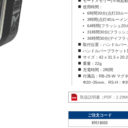
モードメモリー(※再起
使用時間：
6時間30分(点灯20ル
3時間(点灯40ルーメン
64時間(フラッシュ20
31時間30分(フラッシ
36時間30分(デイフラ
取付位置：ハンドルバー
ハンドルバーブラケット対応
サイズ：42 x 31.5 x 20.
重量：22g
充電時間：2時間
付属品：RB-29-W マ
Φ20~35mm、RS-H：Φ3
取扱説明書（PDF：2.29M
ご注文コード
89518000