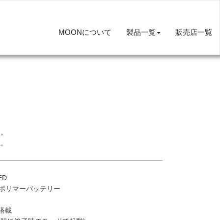
MOONについて
製品一覧
販売店一覧
ト。
上。
ED
ウムポリマーバッテリー
搭載