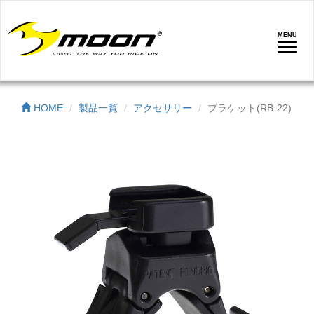
MENU
ナ
ビ
ゲ
ー
HOME
製品一覧
アクセサリー
ブラケット(RB-22)
シ
ョ
ン